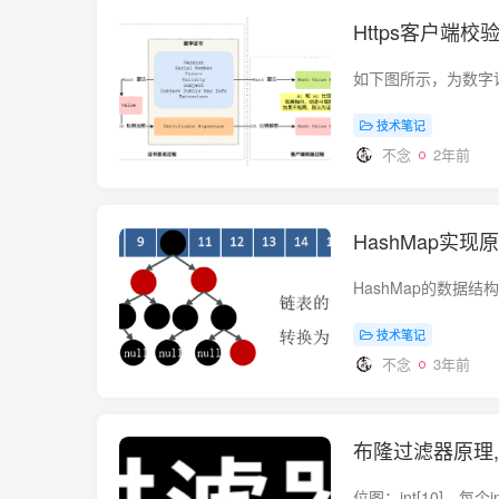
Https客户端
技术笔记
不念
2年前
HashMap实现
技术笔记
不念
3年前
布隆过滤器原理