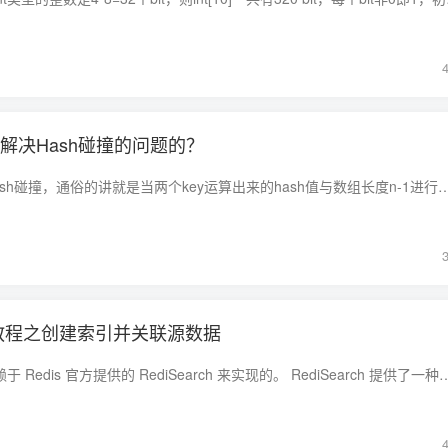
如何解决Hash碰撞的问题的？
首先要知道什么是Hash碰撞，通俗的讲就是当两个key运算出来的hash值与数组长度n-1进行与运算之后发现定位出来的位置是一样的。 这就是Hash碰撞、H
索教程之创建索引并关联源数据
Redis 全文搜索是依赖于 Redis 官方提供的 RediSearch 来实现的。 RediSearch 提供了一种简单快速的方法对 hash 或者 j