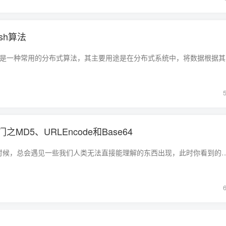
sh算法
理论 一致性
MD5、URLEncode和Base64
在我们进行js逆向的时候，总会遇见一些我们人类无法直接能理解的东西出现，此时你看到的大多数是被加密过的密文。 一、一切从MD5开