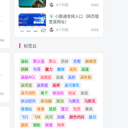
6个月前
5482
小鹅通官网入口（网页版
5
的公钥、用途、颁发者、有效时间等信息打成一个包，然后对这些信息进行 Hash 计算，得到一个 H...
登录网址）
6个月前
4302
364
标签云
鼠标
默认值
默认
黑树
黑帽
麻辣烫
麒麟
鸟哥
魔力
魔兽
高防
高速
我们往HashMap中put元素时，利用key的hashCode重新hash计算出当前对象的元素在数组中的下标 存储时，如果出现hash值相同的...
高级ACL
高精度
高端
高斯
高性能
高带宽
高密度
高密
高可靠性
高可用性
骨干
验证码
验证
驱逐
391
驱动程序
驱动器
驱动
马赛克
马斯克
香港站
香港
首部
饿汉
饥荒
餐具
飞行
飞秋
风河
风格
颜色代码
题目
题库
颗粒
频谱
频率
型的整数是4*8=32个bit，则int[10]一共有320 bit，每个bit非0即1，初始化时都是0 添加数据时，将数据进行hash得到hash值，对应到bit位，将该bit改为1，hash函数可以定...