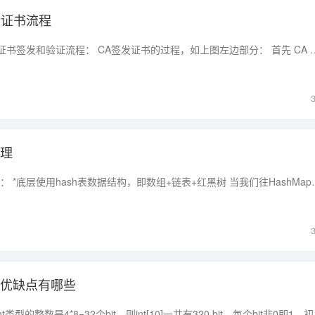
校验证书流程
如下图所示，为数字证书签发和验证流程： CA签发证书的过程，如上图左边部分： 首先 CA 会把持有者
原理
HashMap的数据结构： *底层使用hash表数据结构，即数组+链表+红黑树 当
,优缺点有哪些
位图：int[10]，每个int类