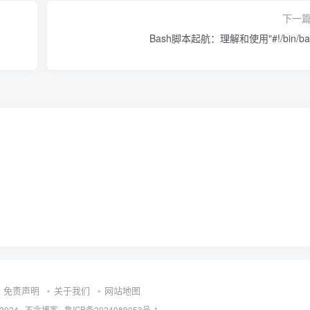
下一
Bash脚本起航：理解和使用"#!/bin/ba
免责声明
关于我们
网站地图
 2024 ·
不念博客
·
鲁ICP备2024089053号-1