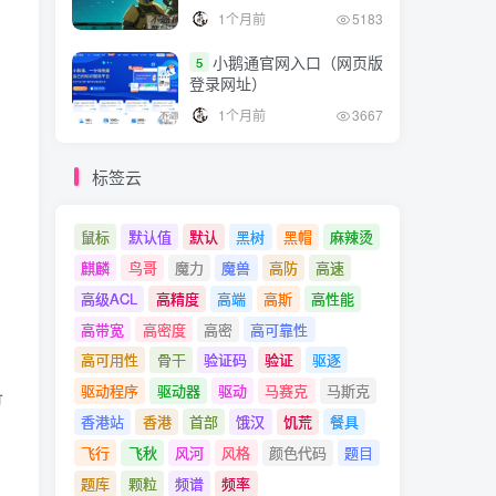
1个月前
5183
小鹅通官网入口（网页版
5
登录网址）
1个月前
3667
标签云
鼠标
默认值
默认
黑树
黑帽
麻辣烫
麒麟
鸟哥
魔力
魔兽
高防
高速
高级ACL
高精度
高端
高斯
高性能
高带宽
高密度
高密
高可靠性
高可用性
骨干
验证码
验证
驱逐
驱动程序
驱动器
驱动
马赛克
马斯克
备
香港站
香港
首部
饿汉
饥荒
餐具
飞行
飞秋
风河
风格
颜色代码
题目
题库
颗粒
频谱
频率