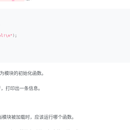
)
el!\n"
)
;
为模块的初始化函数。
行，打印出一条信息。
当模块被加载时，应该运行哪个函数。