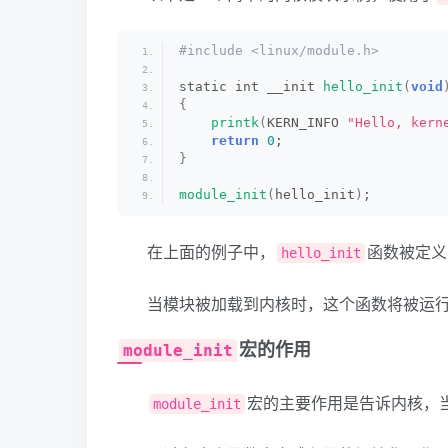
#include <linux/module.h>
static int __init 
hello_init
(
void
{
printk
(
KERN_INFO 
"Hello, kern
return
0
;
}
module_init
(
hello_init
)
;
在上面的例子中，
函数被定义
hello_init
当模块被加载到内核时，这个函数将被运
宏的作用
module_init
宏的主要作用是告诉内核，
module_init