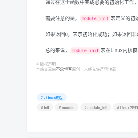
通过在这个函数中完成必要的初始化工作
需要注意的是，
宏定义的初
module_init
如果返回0，表示初始化成功；如果返回非
总的来说，
宏在Linux内
module_init
©
版权声明
本站文章由
不念博客
原创，未经允许严禁转载！
Linux教程
# init
# module
# module_init
# Linux内