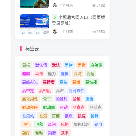
1个月前
5182
小鹅通官网入口（网页版
5
登录网址）
1个月前
3653
标签云
鼠标
默认值
默认
黑树
黑帽
麻辣烫
麒麟
鸟哥
魔力
魔兽
高防
高速
高级ACL
高精度
高端
高斯
高性能
高带宽
高密度
高密
高可靠性
高可用性
骨干
验证码
验证
驱逐
驱动程序
驱动器
驱动
马赛克
马斯克
香港站
香港
首部
饿汉
饥荒
餐具
飞行
飞秋
风河
风格
颜色代码
题目
题库
颗粒
频谱
频率