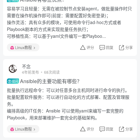
容易学习且轻量：无需在被控制节点安装agent，做批量操作时只
需要在操作机操作即可(前提：需要配置好免密登录)；
操作灵活：具有众多的模块，可使用命令行ad-hoc方式或者
Playbook剧本的方式来实现批量任务执行；
可移植性高：可以基于yaml文件编写一套Playboo...
Linux教程
评分
回复
分享
不念
4年前发布
68次阅读
Ansible的主要功能有哪些？
提问
批量执行远程命令：可以对任意多台主机同时进行命令的执行。
批量配置软件服务：可以进行自动化的方式部署、配置及管理服
务。
编排高级的IT任务：Ansible 可以使用yaml来编写一套完整的
Playbook，用来部署维护一套完全的基础架构。
Linux教程
评分
回复
分享