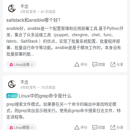
不念
3年前发布
81次阅读
saltstack和ansible哪个好？
ansible好，ansible是一个配置管理和应用部署工具,基于Python开
发，集合了众多运维工具（puppet、cfengine、chef、func、
fabric、SaltStack ）的优点，实现了批量系统配置、批量程序部
署、批量运行命令等功能。ansible是基于模块工作的，本身没有
批量部署的能...
Linux运维
评分
回复
分享
不念
4年前发布
76次阅读
Linux中的grep命令是什么
提问
grep搜索文件模式。如果要在另一个命令的输出中查找特定模
式，则grep突出显示相关行。使用此grep命令搜索日志文件，特
定进程等。
Linux教程
评分
回复
分享