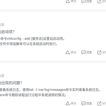
评分
回复
分
阅读
中的启动项？
令chkconfig --add [服务名]设置自启动项。
.local文件中添加脚本可以在系统启动时执行。
评分
回复
分
阅读
系统出现的问题？
看系统日志，使用tail –f /var/log/messages命令实时查看系统日志。
race命令跟踪进程运行过程中系统调用的情况。
评分
回复
分