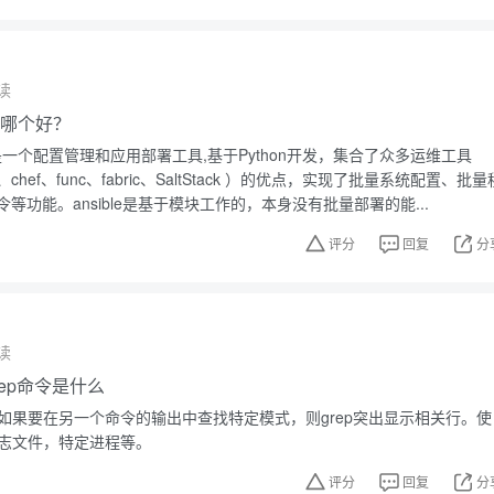
读
ble哪个好？
sible是一个配置管理和应用部署工具,基于Python开发，集合了众多运维工具
ine、chef、func、fabric、SaltStack ）的优点，实现了批量系统配置、批量
等功能。ansible是基于模块工作的，本身没有批量部署的能...
评分
回复
分
读
grep命令是什么
。如果要在另一个命令的输出中查找特定模式，则grep突出显示相关行。使
日志文件，特定进程等。
评分
回复
分