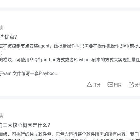
读
有哪些优点？
需在被控制节点安装agent，做批量操作时只需要在操作机操作即可(前提
)；
模块，可使用命令行ad-hoc方式或者Playbook剧本的方式来实现批量任
ml文件编写一套Playboo...
评分
回复
分
读
技术的三大核心概念是什么？
量级、可执行的独立软件包，它包含运行某个软件所需的所有内容，我们