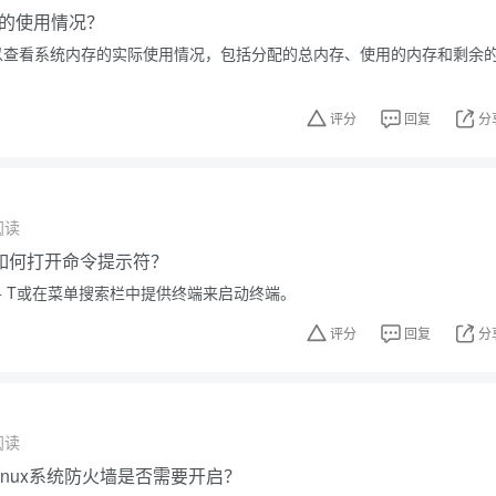
的使用情况？
m可以查看系统内存的实际使用情况，包括分配的总内存、使用的内存和剩余
评分
回复
分
阅读
如何打开命令提示符？
LT + T或在菜单搜索栏中提供终端来启动终端。
评分
回复
分
阅读
inux系统防火墙是否需要开启？