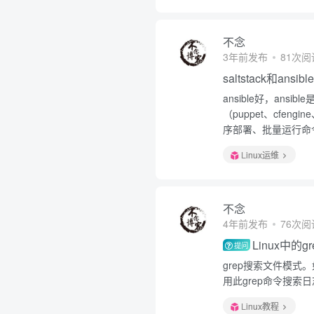
不念
3年前发布
81次阅
saltstack和ansi
ansible好，an
（puppet、cfeng
序部署、批量运行命令
Linux运维
不念
4年前发布
76次阅
Linux中的
提问
grep搜索文件模式
用此grep命令搜索
Linux教程