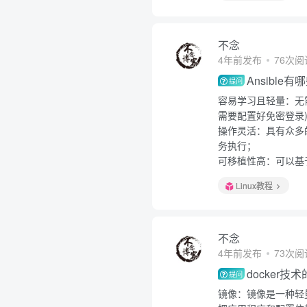
不念
4年前发布
76次阅
Ansible
提问
容易学习且轻量：无
需要配置好免密登录
操作灵活：具有众多的
务执行；
可移植性高：可以基于ya
Linux教程
不念
4年前发布
73次阅
docker
提问
镜像：镜像是一种轻