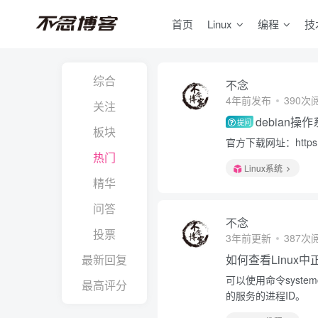
首页
Linux
编程
技
综合
不念
4年前发布
390次
关注
debian
提问
板块
官方下载网址：https://
热门
Linux系统
精华
问答
不念
投票
3年前更新
387次
最新回复
如何查看Linux
可以使用命令system
最高评分
的服务的进程ID。