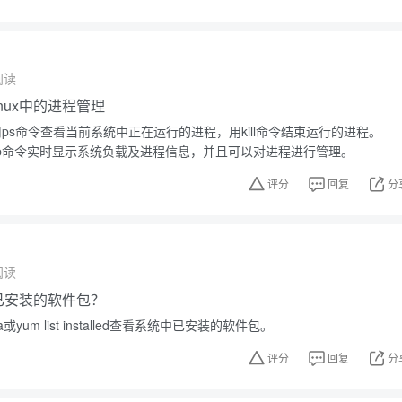
阅读
nux中的进程管理
使用ps命令查看当前系统中正在运行的进程，用kill命令结束运行的进程。
op命令实时显示系统负载及进程信息，并且可以对进程进行管理。
评分
回复
分
阅读
中已安装的软件包？
或yum list installed查看系统中已安装的软件包。
评分
回复
分