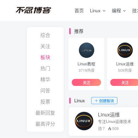
首页
Linux
编程
技
推荐
综合
关注
板块
Linux教程
Linux运维
热门
3719热度
509热度
精华
关注
关注
问答
Linux
创建板块
投票
最新回复
Linux运维
专注Linux运维技术
最高评分
7
509