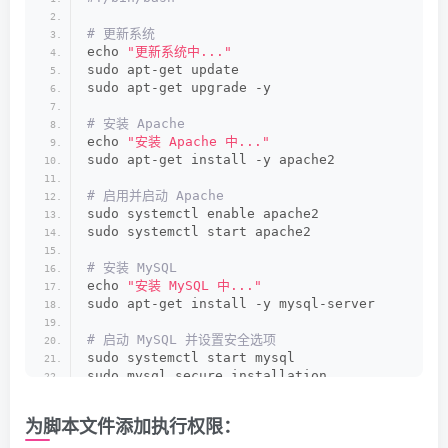
# 更新系统
echo 
"更新系统中..."
sudo apt-get update
sudo apt-get upgrade -y
# 安装 Apache
echo 
"安装 Apache 中..."
sudo apt-get install -y apache2
# 启用并启动 Apache
sudo systemctl enable apache2
sudo systemctl start apache2
# 安装 MySQL
echo 
"安装 MySQL 中..."
sudo apt-get install -y mysql-server
# 启动 MySQL 并设置安全选项
sudo systemctl start mysql
sudo mysql_secure_installation
# 安装 PHP
为脚本文件添加执行权限：
echo 
"安装 PHP 中..."
sudo apt-get install -y php libapache2-mod-ph