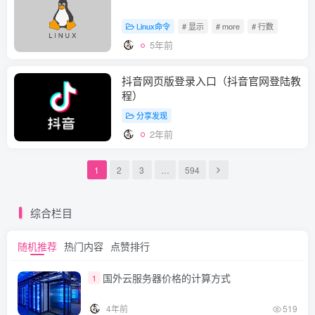
Linux命令
# 显示
# more
# 行数
5年前
抖音网页版登录入口（抖音官网登陆教
程）
分享发现
2年前
1
2
3
…
594
综合栏目
随机推荐
热门内容
点赞排行
国外云服务器价格的计算方式
1
4年前
519